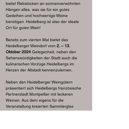
bietet Rebstöcken an sonnenverwöhnten 
Hängen alles, was sie für ein gutes 
Gedeihen und hochwertige Weine 
benötigen. Heidelberg ist also der ideale 
Ort für guten Wein!
Bereits zum vierten Mal bietet das 
Heidelberger Weindorf vom 
2. – 13. 
Oktober 2024
 Gelegenheit, neben den 
Sehenswürdigkeiten der Stadt auch die 
kulinarischen Vorzüge Heidelbergs im 
Herzen der Altstadt kennenzulernen.
Neben den Heidelberger Weingütern 
präsentiert sich Heidelbergs französische 
Partnerstadt Montpellier mit leckeren 
Weinen. Aus dem eigens für die 
Veranstaltung kreierten Sammlerglas 
schmeckt ein guter Tropfen noch einmal so 
gut. Kulinarisch abgerundet wird das 
Angebot mit Speisen wie Winzerplatte, 